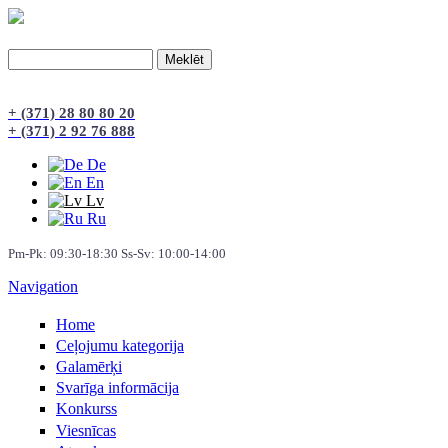
Meklēt
Meklēšanas forma
+ (371) 28 80 80 20
+ (371) 2 92 76 888
De
En
Lv
Ru
Pm-Pk: 09:30-18:30 Ss-Sv: 10:00-14:00
Navigation
Home
Сeļojumu kategorija
Galamērķi
Svarīga informācija
Konkurss
Viesnīcas