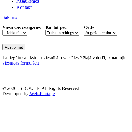
Atsauksmes
Kontakti
Sākums
Jūs atrodaties šeit
Viesnīcas zvaigznes
Kārtot pēc
Order
Lai iegūtu sarakstu ar viesnīcām valstī izvēlētajā valodā, izmantojiet
viesnīcas formu šeit
© 2026 JS ROUTE. All Rights Reserved.
Developed by
Web-Pilotage