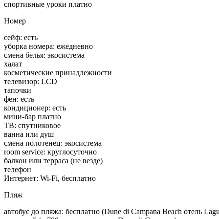
спортивные уроки платно
Номер
сейф: есть
уборка номера: ежедневно
смена белья: экосистема
халат
косметические принадлежности
телевизор: LCD
тапочки
фен: есть
кондиционер: есть
мини-бар платно
ТВ: спутниковое
ванна или душ
смена полотенец: экосистема
room service: круглосуточно
балкон или терраса (не везде)
телефон
Интернет: Wi-Fi, бесплатно
Пляж
автобус до пляжа: бесплатно (Dune di Campana Beach отель Lag