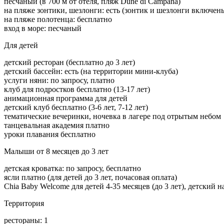
песчаный (в 700 м от отеля, пляж Dune di Campana)
на пляже зонтики, шезлонги: есть (зонтик и шезлонги включены
на пляже полотенца: бесплатно
вход в море: песчаный
Для детей
детский ресторан (бесплатно до 3 лет)
детский бассейн: есть (на территории мини-клуба)
услуги няни: по запросу, платно
клуб для подростков бесплатно (13-17 лет)
анимационная программа для детей
детский клуб бесплатно (3-6 лет, 7-12 лет)
тематические вечеринки, ночевка в лагере под отрытым небом
танцевальная академия платно
уроки плавания бесплатно
Малыши от 8 месяцев до 3 лет
детская кроватка: по запросу, бесплатно
ясли платно (для детей до 3 лет, почасовая оплата)
Chia Baby Welcome для детей 4-35 месяцев (до 3 лет), детский н
Территория
рестораны: 1