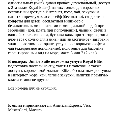
односпальных (twin), диван кровать двухспальный, доступ
к 2-м залам Royal Elite (1 из них только для взрослых:
бесплатный доступ в Интернет, кофе, чай, закуски и
напитки премиум-класса, сейф (бесплатно), сладости и
конфеты для детей, бесплатный мини-бар с
безалкогольными напитками и минеральной водой при
заселении (доп. плата при пополнении), чайник, свечи в
ванной, халат, тапочки, бутылка кавы при заезде, корзина
алоэ вера с солью для ванны (или аналогичное), завтрак и
ужин в частном ресторане, услуги растворимого кофе и
чай (ежедневное пополнение), полотенце для бассейна,
гарантированый вид на море, макс. 3 или 2+2 чел.)
В номерах Junior Suite возможна услуга Royal Elite
,
подготовка постели ко сну, халаты и тапочки, а также
доступ к королевской комнате Elite с бесплатным доступом
в Интернет, кофе, чай, легкие закуски, напитки премиум-
класса и многое другое.
Все номера для не курящих.
К
оплате
принимаются
: AmericanExpress, Visa,
MasterCard, Maestro