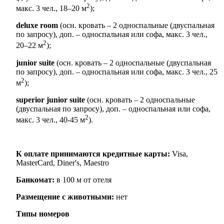
2
макс. 3 чел., 18–20 м
);
deluxe room
(осн. кровать – 2 односпальные (двуспальная
по запросу), доп. – односпальная или софа, макс. 3 чел.,
2
20–22 м
);
junior suite
(осн. кровать – 2 односпальные (двуспальная
по запросу), доп. – односпальная или софа, макс. 3 чел., 25
2
м
);
superior junior suite
(осн. кровать – 2 односпальные
(двуспальная по запросу), доп. – односпальная или софа,
2
макс. 3 чел., 40-45 м
).
К оплате принимаются кредитные карты:
Visa,
MasterCard, Diner's, Maestro
Банкомат:
в 100 м от отеля
Размещение с животными:
нет
Типы номеров