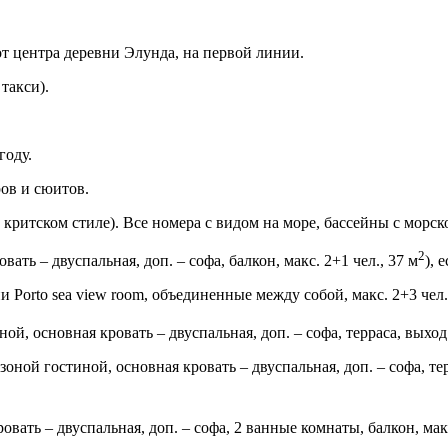
м от центра деревни Элунда, на первой линии.
 такси).
году.
ров и сюитов.
критском стиле). Все номера с видом на море, бассейны с морск
2
вать – двуспальная, доп. – софа, балкон, макс. 2+1 чел., 37 м
), 
и Porto sea view room, объединенные между собой, макс. 2+3 чел.
ой, основная кровать – двуспальная, доп. – софа, терраса, выход 
 зоной гостиной, основная кровать – двуспальная, доп. – софа, те
овать – двуспальная, доп. – софа, 2 ванные комнаты, балкон, макс