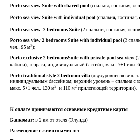
Porto sea view Suite with shared pool
(спальня, гостиная, осн
Porto sea view Suite
with
individual pool
(спальня, гостиная, 
Porto sea view 2 bedrooms Suite
(2 спальни, гостиная, основ
Porto sea view 2 bedrooms Suite with individual pool
(2 спал
2
чел., 95 м
);
Porto exclusive 2 bedroomsSuite with private pool sea view
(
кабина), терраса, индивидуальный бассейн, макс. 5+1 или 6 
Porto traditional style 2 bedroom villa
(двухуровневая вилла: 
индивидуальным бассейном; верхний уровень – спальня с зон
2
2
макс. 5+1 чел., 130 м
и 110 м
прилегающей территории).
К оплате принимаются основные кредитные карты
Банкомат:
в 2 км от отеля (Элунда)
Размещение с животными:
нет