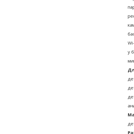
па
ре
ка
ба
Wi
у 
ми
Дл
де
де
де
ан
Ма
де
Ра