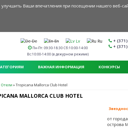
ам улучшить Ваши впечатления при посещении нашего веб-сай
+ (371)
De
En
Lv
Ru
+ (371)
Пн-Пт: 09:30-18:30 Сб:10:00-14:00
Вс:10:00-14:00 (в дежурном режиме)
КАТЕГОРИЯМ
ВАЖНАЯ ИНФОРМАЦИЯ
КОНКУРСЫ
ДЕСЬ
Отели
»
Tropicana Mallorca Club Hotel
PICANA MALLORCA CLUB HOTEL
Звезднос
от город
острова М