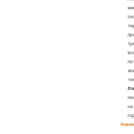
ми
сп
ти
пр
тр
во
пе
ан
те
П
пе
на
го
Оценк