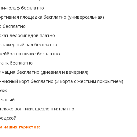
ни-гольф бесплатно
ортивная площадка бесплатно (универсальная)
р бесплатно
окат велосипедов платно
енажерный зал бесплатно
лейбол на пляже бесплатно
танк бесплатно
имация бесплатно (дневная и вечерняя)
ннисный корт бесплатно (3 корта с жестким покрытием)
ляж
счаный
 пляже зонтики, шезлонги: платно
родской
а наших туристов: