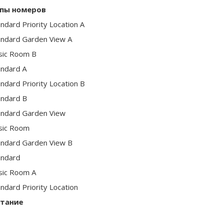
пы номеров
ndard Priority Location A
andard Garden View A
sic Room B
andard A
ndard Priority Location B
andard B
andard Garden View
sic Room
andard Garden View B
andard
sic Room A
ndard Priority Location
тание