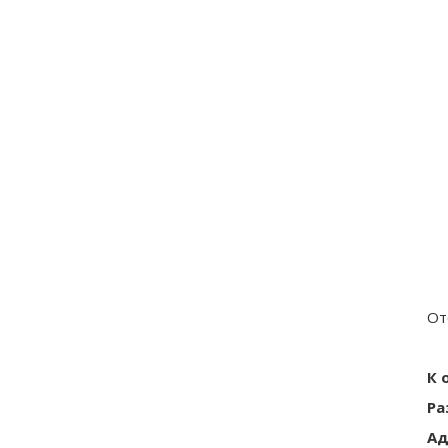
От
К 
Ра
Ад