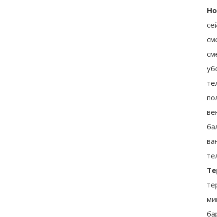
Но
се
см
см
уб
те
по
ве
ба
ва
те
Те
те
ми
ба