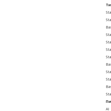
Ти
Sta
St
Ba
St
Sta
St
St
Ba
St
St
Ba
Sta
Пи
AI