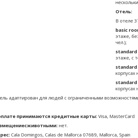
нескольки
Отель:
В отеле 3
basic ro
этаже, бе
чел.);
standard
этаже, с 
standard
корпусах 
standard 
корпусах 
ель адаптирован для людей с ограниченными возможностями
оплате принимаются кредитные карты:
Visa, MasterCard
змещение
с
животными
:
нет.
рес
:
Cala Domingos, Calas de Mallorca 07689, Mallorca, Spain