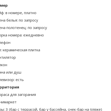
мер
йф: в номере, платно
ена белья: по запросу
ена полотенец: по запросу
орка номера: ежедневно
лефон
л: керамическая плитка
нтилятор
лкон
нна или душ
левизор: есть
рритория
рраса для загорания
нимаркет
ры: 3 (бар с террасой, бар у бассейна, снек-бар на пляже)