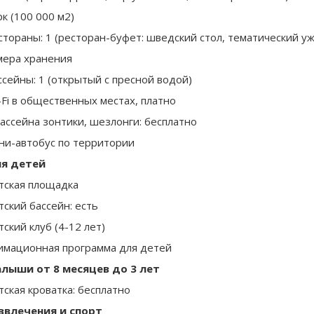
рк (100 000 м2)
стораны: 1 (ресторан-буфет: шведский стол, тематический уж
мера хранения
ссейны: 1 (открытый с пресной водой)
-Fi в общественных местах, платно
бассейна зонтики, шезлонги: бесплатно
ни-автобус по территории
я детей
тская площадка
тский бассейн: есть
тский клуб (4-12 лет)
имационная программа для детей
лыши от 8 месяцев до 3 лет
тская кроватка: бесплатно
звлечения и спорт