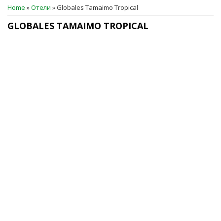
ВЫ ЗДЕСЬ
Home
»
Отели
»
Globales Tamaimo Tropical
GLOBALES TAMAIMO TROPICAL