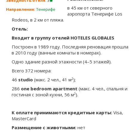
Звездность отеля:
3
в 45 км от северного
Направление:
Тенерифе
аэропорта Тенерифе Los
Rodeos, в 2 км от пляжа.
Отель:
Входит в группу отелей HOTELES GLOBALES
Построен в 1989 году. Последняя реновация прошла
в 2010 году (ванные комнаты в номерах).
Одно здание разной этажности (4–5 этажей).
Всего 372 номера:
2
46
studio
(макс. 2 чел., 41 м
);
286
one bedroom apartment
(макс. 4 чел., спальня и
2
гостиная с зоной кухни, 56 м
).
К оплате принимаются кредитные карты:
Visa,
MasterCard
Размещение с животными:
нет