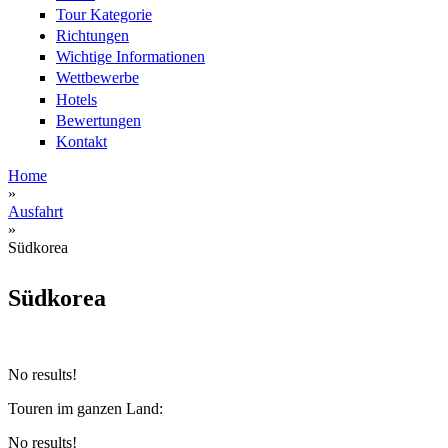
Tour Kategorie
Richtungen
Wichtige Informationen
Wettbewerbe
Hotels
Bewertungen
Kontakt
Home
»
Sie sind hier
Ausfahrt
»
Südkorea
Südkorea
No results!
Touren im ganzen Land:
No results!