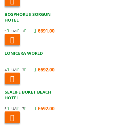
BOSPHORUS SORGUN
HOTEL
€691.00
5
UAI
7
LONICERA WORLD
€692.00
4
UAI
7
SEALIFE BUKET BEACH
HOTEL
€692.00
5
UAI
7