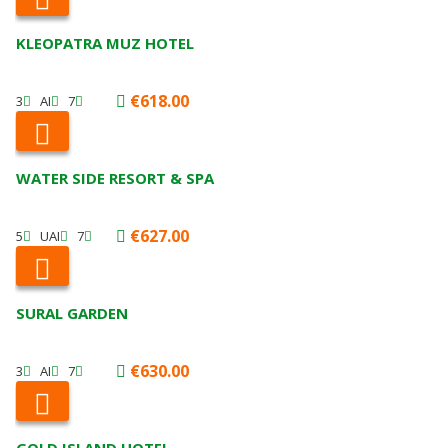
KLEOPATRA MUZ HOTEL
€618.00
3
AI
7
WATER SIDE RESORT & SPA
€627.00
5
UAI
7
SURAL GARDEN
€630.00
3
AI
7