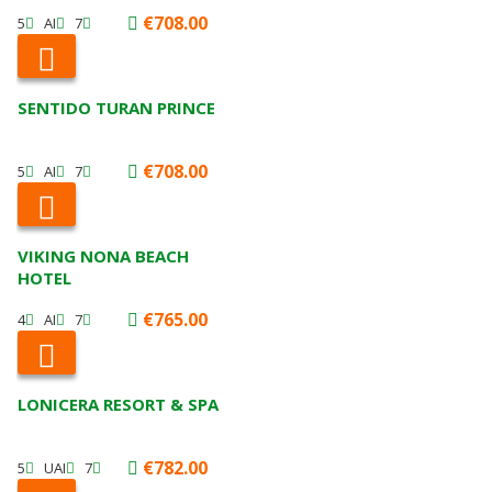
€708.00
5
AI
7
SENTIDO TURAN PRINCE
€708.00
5
AI
7
VIKING NONA BEACH
HOTEL
€765.00
4
AI
7
LONICERA RESORT & SPA
€782.00
5
UAI
7