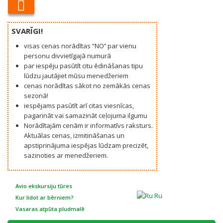
SVARĪGI!
visas cenas norādītas “NO’’ par vienu
personu divvietīgajā numurā
par iespēju pasūtīt citu ēdināšanas tipu
lūdzu jautājiet mūsu menedžeriem
cenas norādītas sākot no zemākās cenas
sezonā!
iespējams pasūtīt arī citas viesnīcas,
pagarināt vai samazināt ceļojuma ilgumu
Norādītajām cenām ir informatīvs raksturs.
Aktuālas cenas, izmitināšanas un
apstiprinājuma iespējas lūdzam precizēt,
sazinoties ar menedžeriem.
Avio ekskursiju tūres
Ru
Kur lidot ar bērniem?
Vasaras atpūta pludmalē