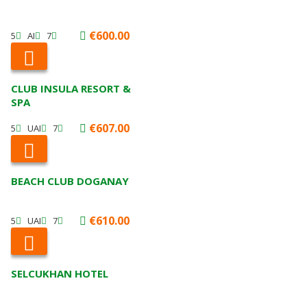
€600.00
5
AI
7
CLUB INSULA RESORT &
SPA
€607.00
5
UAI
7
BEACH CLUB DOGANAY
€610.00
5
UAI
7
SELCUKHAN HOTEL