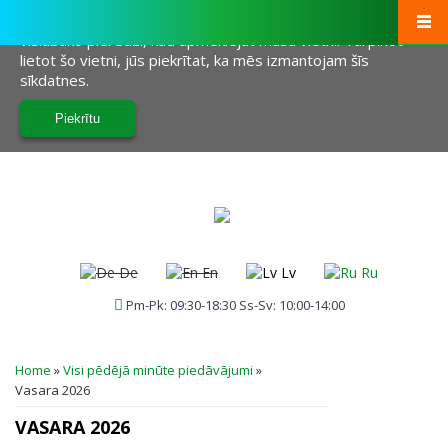
Šī vietne izmanto sīkfailus, lai palīdzētu mums sniegt jums
vislabāko pieredzi, kad apmeklējat mūsu vietni. Turpinot
lietot šo vietni, jūs piekrītat, ka mēs izmantojam šīs
sīkdatnes.
De
En
Lv
Ru
Pm-Pk: 09:30-18:30 Ss-Sv: 10:00-14:00
JŪS ATRODATIES ŠEIT
Home
»
Visi pēdējā minūte piedāvājumi
»
Vasara 2026
VASARA 2026