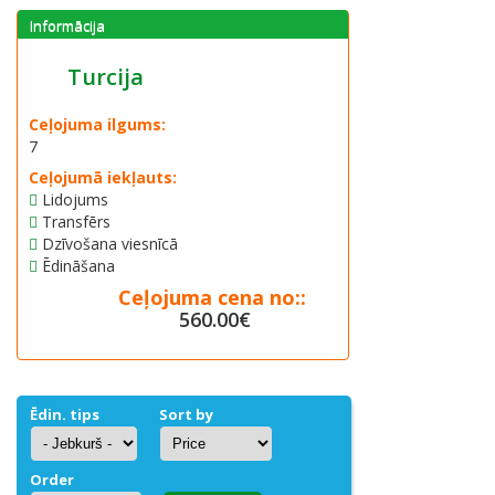
Informācija
Turcija
Ceļojuma ilgums:
7
Ceļojumā iekļauts:
Lidojums
Transfērs
Dzīvošana viesnīcā
Ēdināšana
Сeļojuma cena no::
560.00€
Ēdin. tips
Sort by
Order