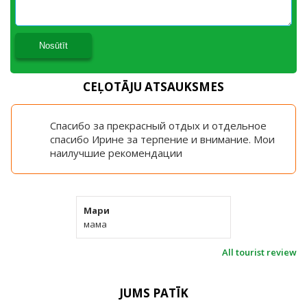
CEĻOTĀJU ATSAUKSMES
Спасибо за прекрасный отдых и отдельное
спасибо Ирине за терпение и внимание. Мои
наилучшие рекомендации
Мари
мама
All tourist review
JUMS PATĪK