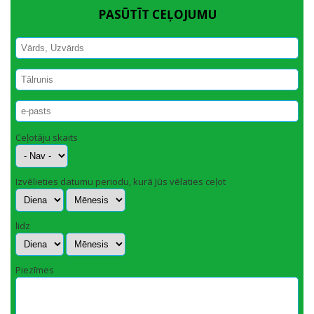
PASŪTĪT CEĻOJUMU
Vārds, Uzvārds
*
Tālrunis
*
e-pasts
Ceļotāju skaits
Izvēlieties datumu periodu, kurā Jūs vēlaties ceļot
Diena
Mēnesis
Gads
lidz
Diena
Mēnesis
Gads
Piezīmes