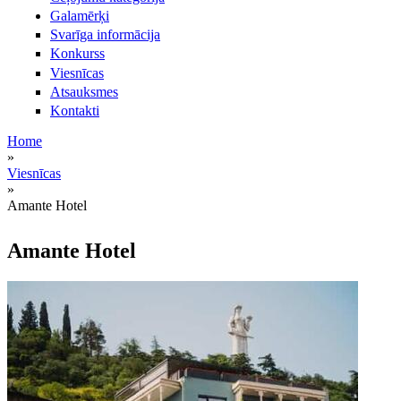
Galamērķi
Svarīga informācija
Konkurss
Viesnīcas
Atsauksmes
Kontakti
Home
»
Jūs atrodaties šeit
Viesnīcas
»
Amante Hotel
Amante Hotel