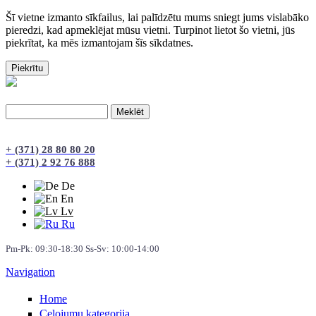
Šī vietne izmanto sīkfailus, lai palīdzētu mums sniegt jums vislabāko
pieredzi, kad apmeklējat mūsu vietni. Turpinot lietot šo vietni, jūs
piekrītat, ka mēs izmantojam šīs sīkdatnes.
Meklēt
Meklēšanas forma
+ (371) 28 80 80 20
+ (371) 2 92 76 888
De
En
Lv
Ru
Pm-Pk: 09:30-18:30 Ss-Sv: 10:00-14:00
Navigation
Home
Сeļojumu kategorija