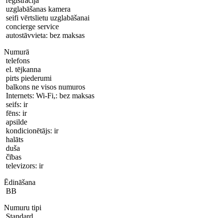
reģistrācija
uzglabāšanas kamera
seifi vērtslietu uzglabāšanai
concierge service
autostāvvieta: bez maksas
Numurā
telefons
el. tējkanna
pirts piederumi
balkons ne visos numuros
Internets: Wi-Fi,: bez maksas
seifs: ir
fēns: ir
apsilde
kondicionētājs: ir
halāts
duša
čības
televizors: ir
Ēdināšana
BB
Numuru tipi
Standard