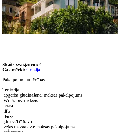
Skaits zvaigznēm:
4
Galamērķi:
Gruzija
Pakalpojumi un ērtības
Teritorija
apģērba gludināšana: maksas pakalpojums
Wi-Fi: bez maksas
terase
lifts
dārzs
ķīmiskā tīrītava
veļas mazgātava: maksas pakalpojums