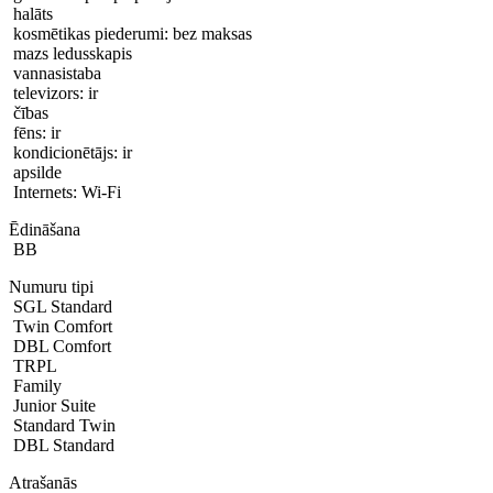
halāts
kosmētikas piederumi: bez maksas
mazs ledusskapis
vannasistaba
televizors: ir
čības
fēns: ir
kondicionētājs: ir
apsilde
Internets: Wi-Fi
Ēdināšana
BB
Numuru tipi
SGL Standard
Twin Comfort
DBL Comfort
TRPL
Family
Junior Suite
Standard Twin
DBL Standard
Atrašanās