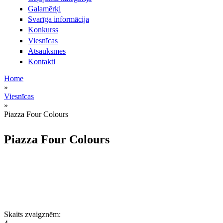
Galamērķi
Svarīga informācija
Konkurss
Viesnīcas
Atsauksmes
Kontakti
Home
»
Jūs atrodaties šeit
Viesnīcas
»
Piazza Four Colours
Piazza Four Colours
Skaits zvaigznēm: