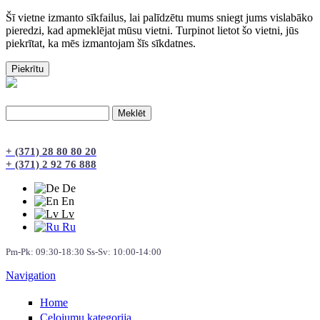
Šī vietne izmanto sīkfailus, lai palīdzētu mums sniegt jums vislabāko
pieredzi, kad apmeklējat mūsu vietni. Turpinot lietot šo vietni, jūs
piekrītat, ka mēs izmantojam šīs sīkdatnes.
Meklēt
Meklēšanas forma
+ (371) 28 80 80 20
+ (371) 2 92 76 888
De
En
Lv
Ru
Pm-Pk: 09:30-18:30 Ss-Sv: 10:00-14:00
Navigation
Home
Сeļojumu kategorija