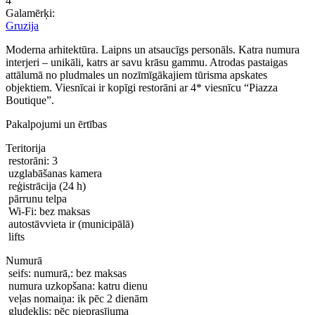
4
Galamērķi:
Gruzija
Moderna arhitektūra. Laipns un atsaucīgs personāls. Katra numura
interjeri – unikāli, katrs ar savu krāsu gammu. Atrodas pastaigas
attālumā no pludmales un nozīmīgākajiem tūrisma apskates
objektiem. Viesnīcai ir kopīgi restorāni ar 4* viesnīcu “Piazza
Boutique”.
Pakalpojumi un ērtības
Teritorija
restorāni: 3
uzglabāšanas kamera
reģistrācija (24 h)
pārrunu telpa
Wi-Fi: bez maksas
autostāvvieta ir (municipālā)
lifts
Numurā
seifs: numurā,: bez maksas
numura uzkopšana: katru dienu
veļas nomaiņa: ik pēc 2 dienām
gludeklis: pēc pieprasījuma