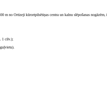
400 m no Ortizeji kūrortpilsētiņas centra un kalnu slēpošanas nogāzēm, 
1 cilv.);
 guļvietu).