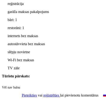
reģistrācija
garāža maksas pakalpojums
bāri: 1
restorāni: 1
internets bez maksas
autostāvvieta bez maksas
slēpju novietne
Wi-Fi bez maksas
TV zāle
Tūristu pārskats:
Vēl nav balsu
Pieteikties
vai
reģistrēties
lai pievienotu komentārus