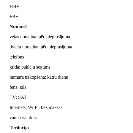
HB+
FB+
Numurā
veļas nomaiņa: pēc pieprasījuma
dvieļu nomaiņa: pēc pieprasījuma
telefons
grīda: paklāju segums
numura uzkopšana: katru dienu
fēns: ķīla
TV: SAT
Internets: Wi-Fi, bez maksas
vanna vai duša
Teritorija