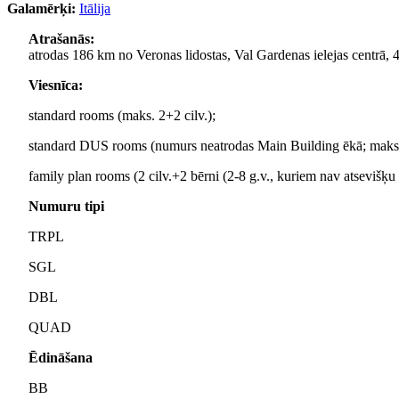
Galamērķi:
Itālija
Atrašanās:
atrodas 186 km no Veronas lidostas, Val Gardenas ielejas centrā, 
Viesnīca:
standard rooms (maks. 2+2 cilv.);
standard DUS rooms (numurs neatrodas Main Building ēkā; maks. 
family plan rooms (2 cilv.+2 bērni (2-8 g.v., kuriem nav atsevišķu
Numuru tipi
TRPL
SGL
DBL
QUAD
Ēdināšana
BB