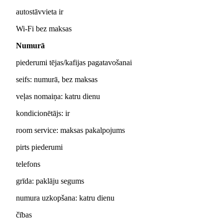
autostāvvieta ir
Wi-Fi bez maksas
Numurā
piederumi tējas/kafijas pagatavošanai
seifs: numurā, bez maksas
veļas nomaiņa: katru dienu
kondicionētājs: ir
room service: maksas pakalpojums
pirts piederumi
telefons
grīda: paklāju segums
numura uzkopšana: katru dienu
čības