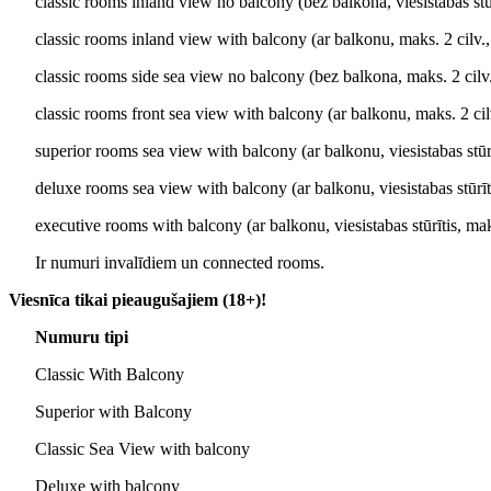
classic rooms inland view no balcony (bez balkona, viesistabas stūr
classic rooms inland view with balcony (ar balkonu, maks. 2 cilv.
classic rooms side sea view no balcony (bez balkona, maks. 2 cilv
classic rooms front sea view with balcony (ar balkonu, maks. 2 cil
superior rooms sea view with balcony (ar balkonu, viesistabas stūrī
deluxe rooms sea view with balcony (ar balkonu, viesistabas stūrīti
executive rooms with balcony (ar balkonu, viesistabas stūrītis, mak
Ir numuri invalīdiem un connected rooms.
Viesnīca tikai pieaugušajiem (18+)!
Numuru tipi
Classic With Balcony
Superior with Balcony
Classic Sea View with balcony
Deluxe with balcony