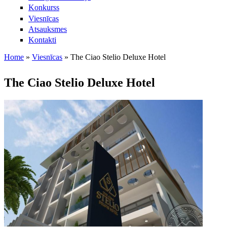
Konkurss
Viesnīcas
Atsauksmes
Kontakti
Home
»
Viesnīcas
»
The Ciao Stelio Deluxe Hotel
Jūs atrodaties šeit
The Ciao Stelio Deluxe Hotel