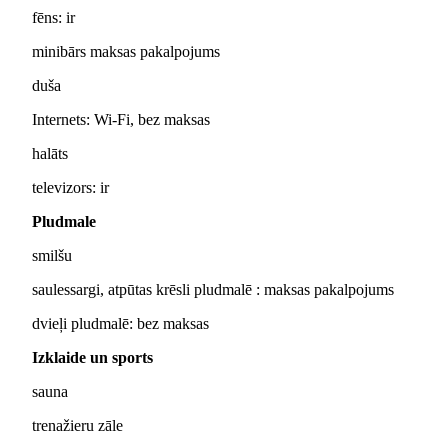
fēns: ir
minibārs maksas pakalpojums
duša
Internets: Wi-Fi, bez maksas
halāts
televizors: ir
Pludmale
smilšu
saulessargi, atpūtas krēsli pludmalē : maksas pakalpojums
dvieļi pludmalē: bez maksas
Izklaide un sports
sauna
trenažieru zāle