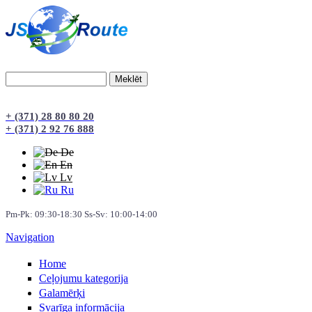
Meklēt
Meklēšanas forma
+ (371) 28 80 80 20
+ (371) 2 92 76 888
De
En
Lv
Ru
Pm-Pk: 09:30-18:30 Ss-Sv: 10:00-14:00
Navigation
Home
Сeļojumu kategorija
Galamērķi
Svarīga informācija