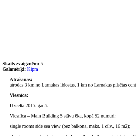
Skaits zvaigznēm:
5
Galamērķi:
Kipra
Atrašanās:
atrodas 3 km no Larnakas lidostas, 1 km no Larnakas pilsētas centr
Viesnīca:
Uzcelta 2015. gadā.
Viesnīca – Main Building 5 stāvu ēka, kopā 52 numuri:
single rooms side sea view (bez balkona, maks. 1 cilv., 16 m2);