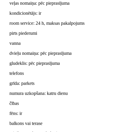
veļas nomaiņa: pēc pieprasījuma
kondicionētājs: ir
room service: 24 h, maksas pakalpojums
pirts piederumi
vanna
dvieļu nomaiņa: pēc pieprasījuma
gludeklis: pēc pieprasījuma
telefons
grīda: parkets
numura uzkopšana: katru dienu
čības
fēns: ir
balkons vai terase