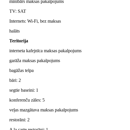
minibārs maksas pakalpojums
TV: SAT
Internets: Wi-Fi, bez maksas
halāts
Teritorija
interneta kafejnīca maksas pakalpojums
garāža maksas pakalpojums
bagāžas telpa
bāri: 2
segtie baseini: 1
konferenču zāles: 5
veļas mazgātava maksas pakalpojums
restorāni: 2
A la carte restorāni: 1