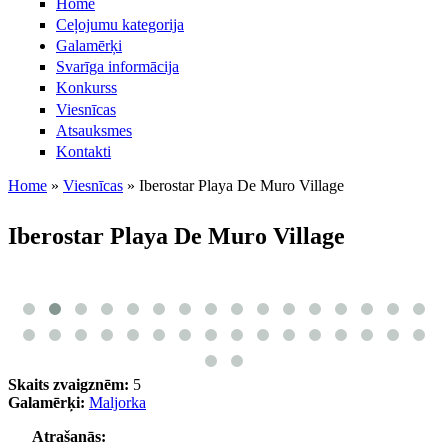
Home
Сeļojumu kategorija
Galamērķi
Svarīga informācija
Konkurss
Viesnīcas
Atsauksmes
Kontakti
Home
»
Viesnīcas
»
Iberostar Playa De Muro Village
Jūs atrodaties šeit
Iberostar Playa De Muro Village
Skaits zvaigznēm:
5
Galamērķi:
Maljorka
Atrašanās: