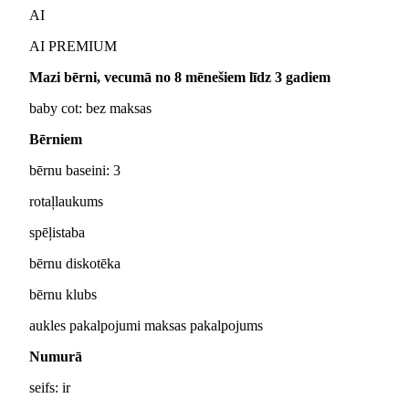
AI
AI PREMIUM
Mazi bērni, vecumā no 8 mēnešiem līdz 3 gadiem
baby cot: bez maksas
Bērniem
bērnu baseini: 3
rotaļlaukums
spēļistaba
bērnu diskotēka
bērnu klubs
aukles pakalpojumi maksas pakalpojums
Numurā
seifs: ir