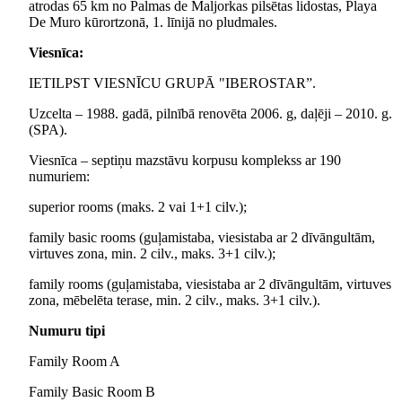
atrodas 65 km no Palmas de Maljorkas pilsētas lidostas, Playa
De Muro kūrortzonā, 1. līnijā no pludmales.
Viesnīca:
IETILPST VIESNĪCU GRUPĀ "IBEROSTAR”.
Uzcelta – 1988. gadā, pilnībā renovēta 2006. g, daļēji – 2010. g.
(SPA).
Viesnīca – septiņu mazstāvu korpusu komplekss ar 190
numuriem:
superior rooms (maks. 2 vai 1+1 cilv.);
family basic rooms (guļamistaba, viesistaba ar 2 dīvāngultām,
virtuves zona, min. 2 cilv., maks. 3+1 cilv.);
family rooms (guļamistaba, viesistaba ar 2 dīvāngultām, virtuves
zona, mēbelēta terase, min. 2 cilv., maks. 3+1 cilv.).
Numuru tipi
Family Room A
Family Basic Room B