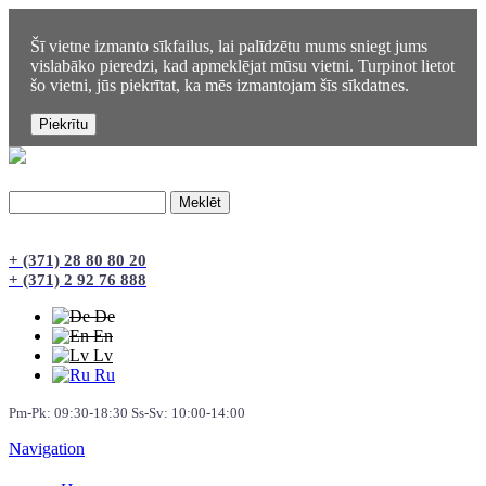
Šī vietne izmanto sīkfailus, lai palīdzētu mums sniegt jums
vislabāko pieredzi, kad apmeklējat mūsu vietni. Turpinot lietot
šo vietni, jūs piekrītat, ka mēs izmantojam šīs sīkdatnes.
Meklēt
Meklēšanas forma
+ (371) 28 80 80 20
+ (371) 2 92 76 888
De
En
Lv
Ru
Pm-Pk: 09:30-18:30 Ss-Sv: 10:00-14:00
Navigation