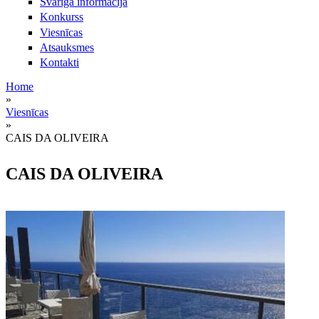
Svarīga informācija
Konkurss
Viesnīcas
Atsauksmes
Kontakti
Home
»
Jūs atrodaties šeit
Viesnīcas
»
CAIS DA OLIVEIRA
CAIS DA OLIVEIRA