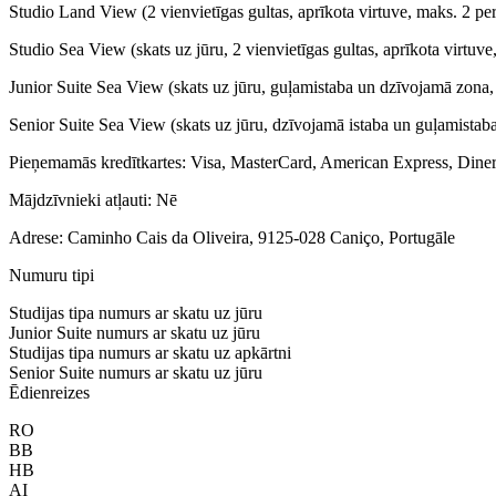
Studio Land View (2 vienvietīgas gultas, aprīkota virtuve, maks. 2 p
Studio Sea View (skats uz jūru, 2 vienvietīgas gultas, aprīkota virtuv
Junior Suite Sea View (skats uz jūru, guļamistaba un dzīvojamā zona, 
Senior Suite Sea View (skats uz jūru, dzīvojamā istaba un guļamistaba
Pieņemamās kredītkartes: Visa, MasterCard, American Express, Dine
Mājdzīvnieki atļauti: Nē
Adrese: Caminho Cais da Oliveira, 9125-028 Caniço, Portugāle
Numuru tipi
Studijas tipa numurs ar skatu uz jūru
Junior Suite numurs ar skatu uz jūru
Studijas tipa numurs ar skatu uz apkārtni
Senior Suite numurs ar skatu uz jūru
Ēdienreizes
RO
BB
HB
AI