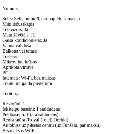
Numurs
Seifs: Seifs numurā, par papildu samaksu
Mini ledusskapis
Televizors: Jā
Matu žāvētājs: Jā
Gaisa kondicionieris: Jā
Vanna vai duša
Balkons vai terase
Tosteris
Mikroviļņu krāsns
Aprīkota virtuve
Plīts
Internets: Wi-Fi, bez maksas
Trauki un galda piederumi
Teritorija
Restorāni: 1
Iekštelpu baseini: 1 (saldūdens)
Peldbaseini: 1 (āra saldūdens)
Reģistratūra (Royal Hotel) Orchid)
Autobuss uz pilsētas centru (uz Funšalu, par maksu)
Bezmaksas Wi-Fi