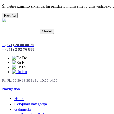
Šī vietne izmanto sīkfailus, lai palīdzētu mums sniegt jums vislabāko p
Meklēt
Meklēšanas forma
+ (371) 28 80 80 20
+ (371) 2 92 76 888
De
En
Lv
Ru
Pm-Pk: 09:30-18:30 Ss-Sv: 10:00-14:00
Navigation
Home
Сeļojumu kategorija
Galamērķi