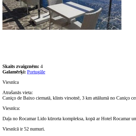
Skaits zvaigznēm:
4
Galamērķi:
Portugāle
Viesnīca
Atrašanās vieta:
Caniço de Baixo ciematā, klints virsotnē, 3 km attālumā no Caniço ce
Viesnīca:
Daļa no Rocamar Lido kūrorta kompleksa, kopā ar Hotel Rocamar un
Viesnīcā ir 52 numuri.