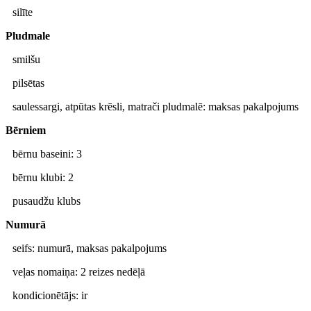
silīte
Pludmale
smilšu
pilsētas
saulessargi, atpūtas krēsli, matrači pludmalē: maksas pakalpojums
Bērniem
bērnu baseini: 3
bērnu klubi: 2
pusaudžu klubs
Numurā
seifs: numurā, maksas pakalpojums
veļas nomaiņa: 2 reizes nedēļā
kondicionētājs: ir