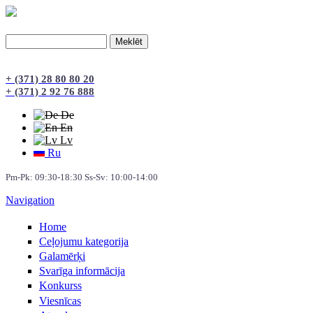
Meklēt
Meklēšanas forma
+ (371) 28 80 80 20
+ (371) 2 92 76 888
De
En
Lv
Ru
Pm-Pk: 09:30-18:30 Ss-Sv: 10:00-14:00
Navigation
Home
Сeļojumu kategorija
Galamērķi
Svarīga informācija
Konkurss
Viesnīcas