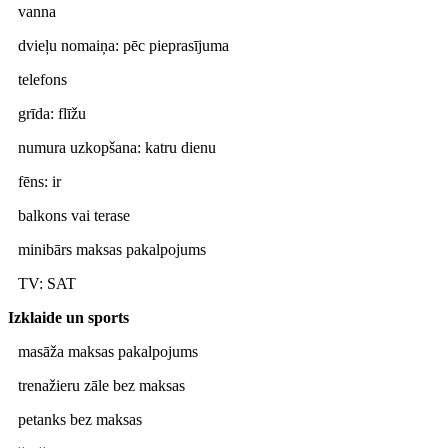
vanna
dvieļu nomaiņa: pēc pieprasījuma
telefons
grīda: flīžu
numura uzkopšana: katru dienu
fēns: ir
balkons vai terase
minibārs maksas pakalpojums
TV: SAT
Izklaide un sports
masāža maksas pakalpojums
trenažieru zāle bez maksas
petanks bez maksas