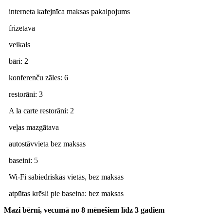
interneta kafejnīca maksas pakalpojums
frizētava
veikals
bāri: 2
konferenču zāles: 6
restorāni: 3
A la carte restorāni: 2
veļas mazgātava
autostāvvieta bez maksas
baseini: 5
Wi-Fi sabiedriskās vietās, bez maksas
atpūtas krēsli pie baseina: bez maksas
Mazi bērni, vecumā no 8 mēnešiem līdz 3 gadiem