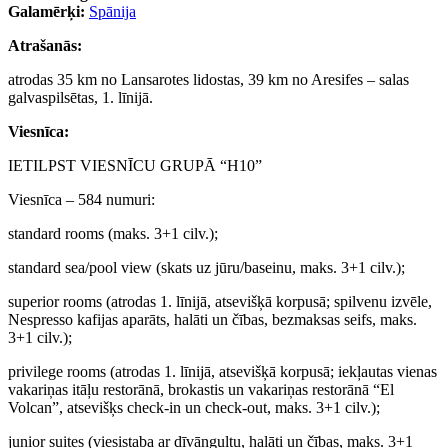
Galamērķi:
Spānija
Atrašanās:
atrodas 35 km no Lansarotes lidostas, 39 km no Aresifes – salas
galvaspilsētas, 1. līnijā.
Viesnīca:
IETILPST VIESNĪCU GRUPĀ “Н10”
Viesnīca – 584 numuri:
standard rooms (maks. 3+1 cilv.);
standard sea/pool view (skats uz jūru/baseinu, maks. 3+1 cilv.);
superior rooms (atrodas 1. līnijā, atsevišķā korpusā; spilvenu izvēle,
Nespresso kafijas aparāts, halāti un čības, bezmaksas seifs, maks.
3+1 cilv.);
privilege rooms (atrodas 1. līnijā, atsevišķā korpusā; iekļautas vienas
vakariņas itāļu restorānā, brokastis un vakariņas restorānā “El
Volcan”, atsevišķs check-in un check-out, maks. 3+1 cilv.);
junior suites (viesistaba ar dīvāngultu, halāti un čības, maks. 3+1