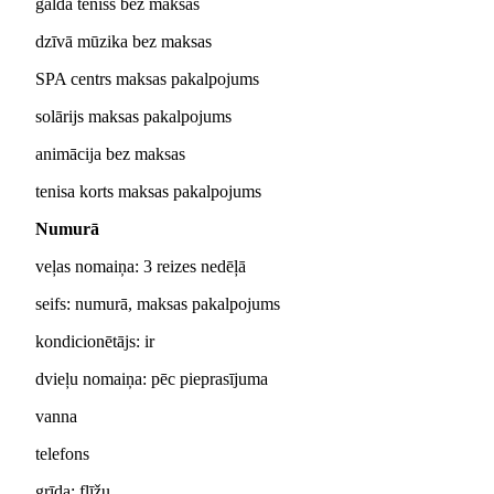
galda teniss bez maksas
dzīvā mūzika bez maksas
SPA centrs maksas pakalpojums
solārijs maksas pakalpojums
animācija bez maksas
tenisa korts maksas pakalpojums
Numurā
veļas nomaiņa: 3 reizes nedēļā
seifs: numurā, maksas pakalpojums
kondicionētājs: ir
dvieļu nomaiņa: pēc pieprasījuma
vanna
telefons
grīda: flīžu