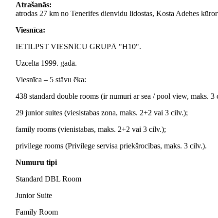
Atrašanās:
atrodas 27 km no Tenerifes dienvidu lidostas, Kosta Adehes kūrort
Viesnīca:
IETILPST VIESNĪCU GRUPĀ "H10".
Uzcelta 1999. gadā.
Viesnīca – 5 stāvu ēka:
438 standard double rooms (ir numuri ar sea / pool view, maks. 3 c
29 junior suites (viesistabas zona, maks. 2+2 vai 3 cilv.);
family rooms (vienistabas, maks. 2+2 vai 3 cilv.);
privilege rooms (Privilege servisa priekšrocības, maks. 3 cilv.).
Numuru tipi
Standard DBL Room
Junior Suite
Family Room