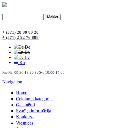
Meklēt
Meklēšanas forma
+ (371) 28 80 80 20
+ (371) 2 92 76 888
De
En
Lv
Ru
Pm-Pk: 09:30-18:30 Ss-Sv: 10:00-14:00
Navigation
Home
Сeļojumu kategorija
Galamērķi
Svarīga informācija
Konkurss
Viesnīcas