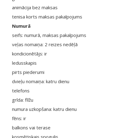
animācija bez maksas
tenisa korts maksas pakalpojums
Numurā
seifs: numurā, maksas pakalpojums
veļas nomaiņa: 2 reizes nedēļā
kondicionētājs: ir
ledusskapis
pirts piederumi
dvieļu nomaiņa: katru dienu
telefons
grīda: flīžu
numura uzkopšana: katru dienu
fēns: ir
balkons vai terase
kosmētiskais spogulis