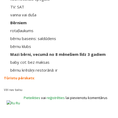
TV: SAT
vanna vai duša
Bērniem
rotaļlaukums
bērnu baseins: saldūdens
bērnu klubs
Mazi bērni, vecumā no 8 mēnešiem līdz 3 gadiem
baby cot: bez maksas
bērnu krēsliņi restorānā: ir
Tūristu pārskats:
Vēl nav balsu
Pieteikties
vai
reģistrēties
lai pievienotu komentārus
Ru