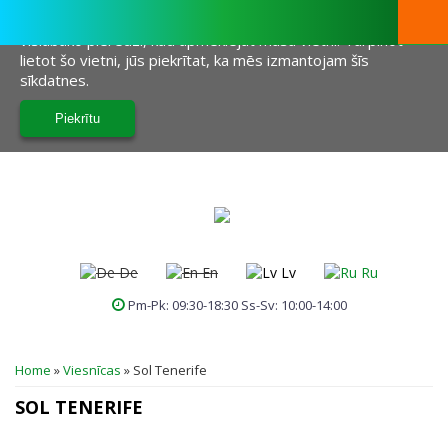
Šī vietne izmanto sīkfailus, lai palīdzētu mums sniegt jums
vislabāko pieredzi, kad apmeklējat mūsu vietni. Turpinot
lietot šo vietni, jūs piekrītat, ka mēs izmantojam šīs
sīkdatnes.
De
En
Lv
Ru
Pm-Pk: 09:30-18:30 Ss-Sv: 10:00-14:00
JŪS ATRODATIES ŠEIT
Home
»
Viesnīcas
»
Sol Tenerife
SOL TENERIFE