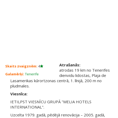
Atrašanās:
Skaits zvaigznēm:
4
atrodas 19 km no Tenerifes
Galamērķi:
Tenerife
dienvidu lidostas, Plaja de
Lasamerikas kūrortzonas centrā, 1. līnijā, 200 m no
pludmales.
Viesnīca:
IETILPST VIESNĪCU GRUPĀ "MELIA HOTELS
INTERNATIONAL".
Uzcelta 1979. gadā, pēdējā renovācija – 2005. gadā,