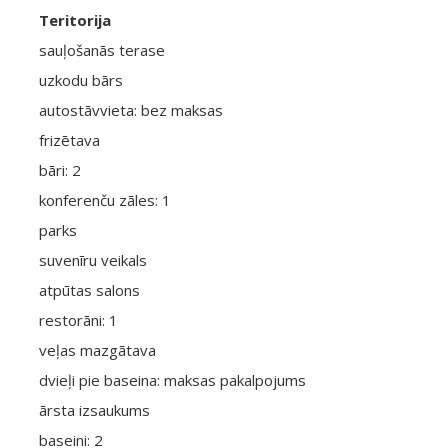
Teritorija
sauļošanās terase
uzkodu bārs
autostāvvieta: bez maksas
frizētava
bāri: 2
konferenču zāles: 1
parks
suvenīru veikals
atpūtas salons
restorāni: 1
veļas mazgātava
dvieļi pie baseina: maksas pakalpojums
ārsta izsaukums
baseini: 2