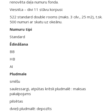
renovēta daļa numuru fonda.
Viesnīca – divi 11 stāvu korpusi:
522 standard double rooms (maks. 3 cilv., 25 m2), t.sk.
500 numuri ar skatu uz okeānu.
Numuru tipi
Standard
Ēdināšana
BB
HB
AI
Pludmale
smilšu
saulessargi, atpūtas krēsli pludmalē : maksas
pakalpojums
pilsētas
dvieļi pludmalē: depozīts