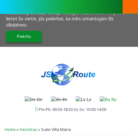
Šī vietne izmanto sīkfailus, lai palīdzētu mums sniegt jums
vislabāko pieredzi, kad apmeklējat mūsu vietni. Turpinot
lietot šo vietni, jūs piekrītat, ka mēs izmantojam šīs
sīkdatnes.
De
En
Lv
Ru
Pm-Pk: 09:30-18:30 Ss-Sv: 10:00-14:00
JŪS ATRODATIES ŠEIT
Home
»
Viesnīcas
»
Suite Villa Maria