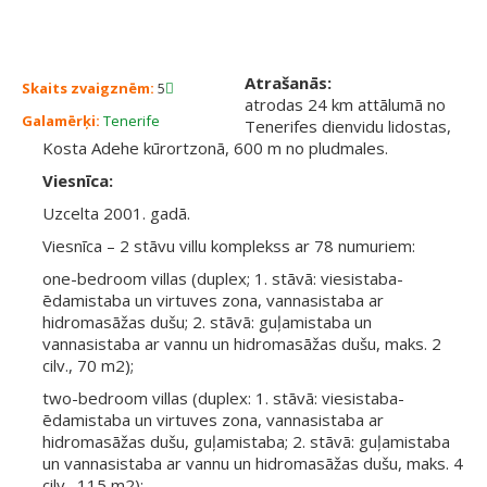
Atrašanās:
Skaits zvaigznēm:
5
atrodas 24 km attālumā no
Galamērķi:
Tenerife
Tenerifes dienvidu lidostas,
Kosta Adehe kūrortzonā, 600 m no pludmales.
Viesnīca:
Uzcelta 2001. gadā.
Viesnīca – 2 stāvu villu komplekss ar 78 numuriem:
one-bedroom villas (duplex; 1. stāvā: viesistaba-
ēdamistaba un virtuves zona, vannasistaba ar
hidromasāžas dušu; 2. stāvā: guļamistaba un
vannasistaba ar vannu un hidromasāžas dušu, maks. 2
cilv., 70 m2);
two-bedroom villas (duplex: 1. stāvā: viesistaba-
ēdamistaba un virtuves zona, vannasistaba ar
hidromasāžas dušu, guļamistaba; 2. stāvā: guļamistaba
un vannasistaba ar vannu un hidromasāžas dušu, maks. 4
cilv., 115 m2);