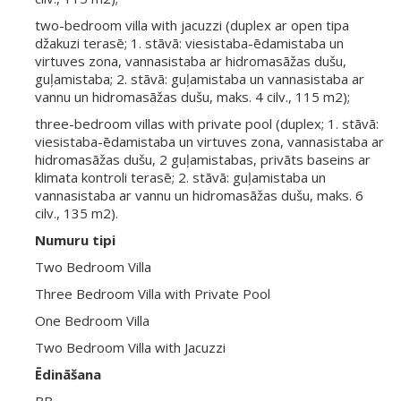
two-bedroom villa with jacuzzi (duplex ar open tipa
džakuzi terasē; 1. stāvā: viesistaba-ēdamistaba un
virtuves zona, vannasistaba ar hidromasāžas dušu,
guļamistaba; 2. stāvā: guļamistaba un vannasistaba ar
vannu un hidromasāžas dušu, maks. 4 cilv., 115 m2);
three-bedroom villas with private pool (duplex; 1. stāvā:
viesistaba-ēdamistaba un virtuves zona, vannasistaba ar
hidromasāžas dušu, 2 guļamistabas, privāts baseins ar
klimata kontroli terasē; 2. stāvā: guļamistaba un
vannasistaba ar vannu un hidromasāžas dušu, maks. 6
cilv., 135 m2).
Numuru tipi
Two Bedroom Villa
Three Bedroom Villa with Private Pool
One Bedroom Villa
Two Bedroom Villa with Jacuzzi
Ēdināšana