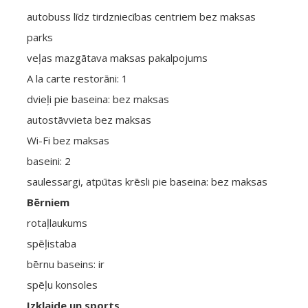
autobuss līdz tirdzniecības centriem bez maksas
parks
veļas mazgātava maksas pakalpojums
A la carte restorāni: 1
dvieļi pie baseina: bez maksas
autostāvvieta bez maksas
Wi-Fi bez maksas
baseini: 2
saulessargi, atpūtas krēsli pie baseina: bez maksas
Bērniem
rotaļlaukums
spēļistaba
bērnu baseins: ir
spēļu konsoles
Izklaide un sports