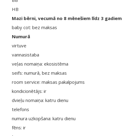
BB
HB
Mazi bērni, vecumā no 8 mēnešiem līdz 3 gadiem
baby cot: bez maksas
Numurā
virtuve
vannasistaba
veļas nomaiņa: ekosistēma
seifs: numurā, bez maksas
room service: maksas pakalpojums
kondicionētājs: ir
dvieļu nomaiņa: katru dienu
telefons
numura uzkopšana: katru dienu
fēns: ir