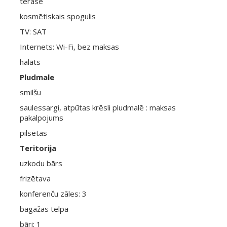
terase
kosmētiskais spogulis
TV: SAT
Internets: Wi-Fi, bez maksas
halāts
Pludmale
smilšu
saulessargi, atpūtas krēsli pludmalē : maksas
pakalpojums
pilsētas
Teritorija
uzkodu bārs
frizētava
konferenču zāles: 3
bagāžas telpa
bāri: 1