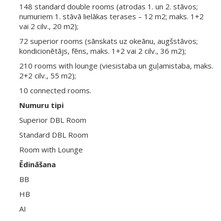
148 standard double rooms (atrodas 1. un 2. stāvos;
numuriem 1. stāvā lielākas terases – 12 m2; maks. 1+2
vai 2 cilv., 20 m2);
72 superior rooms (sānskats uz okeānu, augšstāvos;
kondicionētājs, fēns, maks. 1+2 vai 2 cilv., 36 m2);
210 rooms with lounge (viesistaba un guļamistaba, maks.
2+2 cilv., 55 m2);
10 connected rooms.
Numuru tipi
Superior DBL Room
Standard DBL Room
Room with Lounge
Ēdināšana
BB
HB
AI