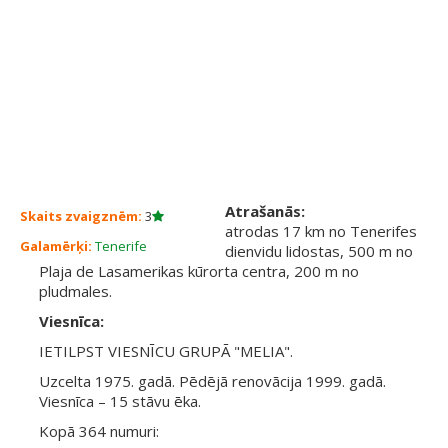
Atrašanās:
Skaits zvaigznēm:
3
atrodas 17 km no Tenerifes
Galamērķi:
Tenerife
dienvidu lidostas, 500 m no
Plaja de Lasamerikas kūrorta centra, 200 m no
pludmales.
Viesnīca:
IETILPST VIESNĪCU GRUPĀ "MELIA".
Uzcelta 1975. gadā. Pēdējā renovācija 1999. gadā.
Viesnīca – 15 stāvu ēka.
Kopā 364 numuri: