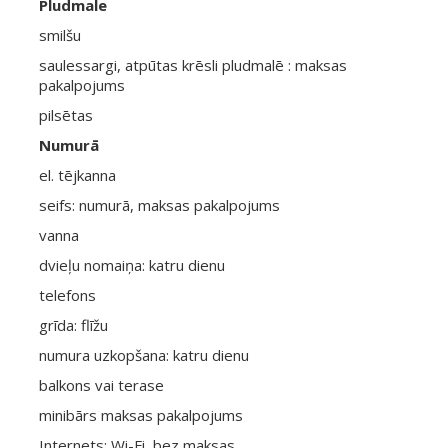
Pludmale
smilšu
saulessargi, atpūtas krēsli pludmalē : maksas
pakalpojums
pilsētas
Numurā
el. tējkanna
seifs: numurā, maksas pakalpojums
vanna
dvieļu nomaiņa: katru dienu
telefons
grīda: flīžu
numura uzkopšana: katru dienu
balkons vai terase
minibārs maksas pakalpojums
Internets: Wi-Fi, bez maksas