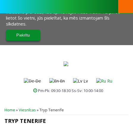
Šī vietne izmanto sīkfailus, lai palīdzētu mums sniegt jums
vislabāko pieredzi, kad apmeklējat mūsu vietni. Turpinot
lietot šo vietni, jūs piekrītat, ka mēs izmantojam šīs
sīkdatnes.
De
En
Lv
Ru
Pm-Pk: 09:30-18:30 Ss-Sv: 10:00-14:00
JŪS ATRODATIES ŠEIT
Home
»
Viesnīcas
»
Tryp Tenerife
TRYP TENERIFE