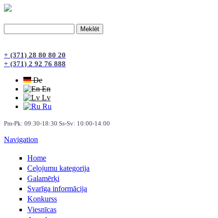
Meklēt
Meklēšanas forma
+ (371) 28 80 80 20
+ (371) 2 92 76 888
De
En
Lv
Ru
Pm-Pk: 09:30-18:30 Ss-Sv: 10:00-14:00
Navigation
Home
Сeļojumu kategorija
Galamērķi
Svarīga informācija
Konkurss
Viesnīcas