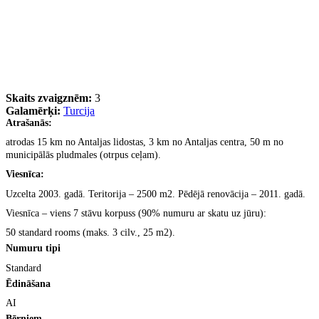
Skaits zvaigznēm:
3
Galamērķi:
Turcija
Atra
šanās:
atrodas 15 km no Antaljas lidostas, 3 km no Antaljas centra, 50 m no
municip
ālās pludmales (otrpus ceļam).
Viesn
īca:
Uzcelta 2003. gad
ā. Teritorija
–
2500 m2. Pēdējā renovācija
–
2011. gadā.
Viesn
īca
–
viens 7 stāvu korpuss (90% numuru ar skatu uz jūru):
50 standard rooms (maks. 3 cilv., 25 m2).
Numuru tipi
Standard
Ēdināšana
AI
B
ērniem