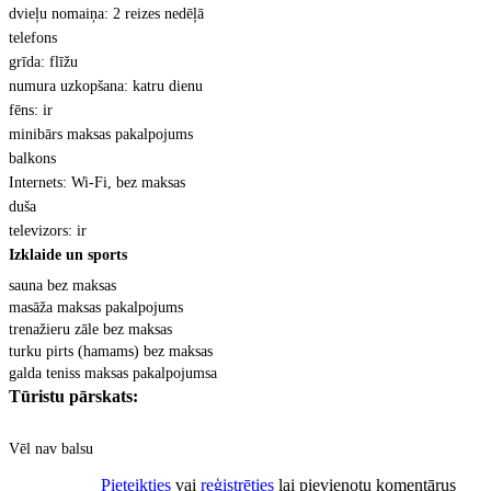
dvie
ļu nomaiņa: 2 reizes nedēļā
telefons
gr
īda: flīžu
numura uzkop
šana: katru dienu
f
ēns: ir
minib
ārs maksas pakalpojums
balkons
Internets: Wi-Fi, bez maksas
du
ša
televizors: ir
Izklaide un sports
sauna bez maksas
mas
āža maksas pakalpojums
trena
žieru zāle bez maksas
turku pirts (hamams) bez maksas
galda teniss maksas pakalpojumsa
Tūristu pārskats:
Vēl nav balsu
Pieteikties
vai
reģistrēties
lai pievienotu komentārus