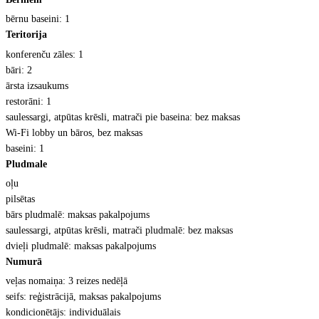
b
ērnu baseini: 1
Teritorija
konferen
ču zāles: 1
b
āri: 2
ārsta izsaukums
restor
āni: 1
saulessargi, atp
ūtas krēsli, matrači pie baseina: bez maksas
Wi-Fi lobby un b
āros, bez maksas
baseini: 1
Pludmale
o
ļu
pils
ētas
b
ārs pludmalē: maksas pakalpojums
saulessargi, atp
ūtas krēsli, matrači pludmalē: bez maksas
dvie
ļi pludmalē: maksas pakalpojums
Numur
ā
ve
ļas nomaiņa: 3 reizes nedēļā
seifs: re
ģistrācijā, maksas pakalpojums
kondicion
ētājs: individuālais