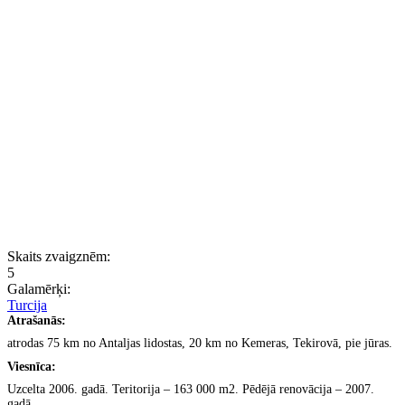
Skaits zvaigznēm:
5
Galamērķi:
Turcija
Atra
šanās:
atrodas 75 km no Antaljas lidostas, 20 km no Kemeras, Tekirov
ā, pie jūras.
Viesn
īca:
Uzcelta 2006. gad
ā. Teritorija
–
163 000 m2. Pēdējā renovācija
–
2007.
gadā.