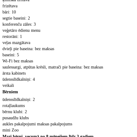
friz
ētava
b
āri: 10
segtie baseini: 2
konferen
ču zāles: 3
ve
ģetāro ēdienu menu
restor
āni: 1
ve
ļas mazgātava
dvie
ļi pie baseina: bez maksas
baseini: 5
Wi-Fi bez maksas
saulessargi, atp
ūtas krēsli, matrači pie baseina: bez maksas
ārsta kabinets
ūdensslīdkalniņi: 4
veikali
B
ērniem
ūdensslīdkalniņi: 2
rota
ļlaukums
b
ērnu klubi: 2
pusaud
žu klubs
aukles pakalpojumi maksas pakalpojums
mini Zoo
Mazi b
ērni, vecumā no 8 mēnešiem līdz 3 gadiem