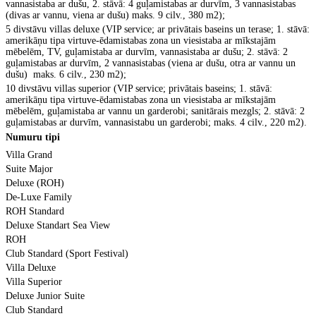
vannasistaba ar dušu, 2. stāvā: 4 guļamistabas ar durvīm, 3 vannasistabas
(divas ar vannu, viena ar dušu) maks. 9 cilv., 380 m2);
5 divst
āvu villas deluxe (VIP service; ar privātais baseins un terase; 1. stāvā:
amerikāņu tipa virtuve-ēdamistabas zona un viesistaba ar mīkstajām
mēbelēm, TV, guļamistaba ar durvīm, vannasistaba ar dušu; 2. stāvā: 2
guļamistabas ar durvīm, 2 vannasistabas (viena ar dušu, otra ar vannu un
dušu)
maks. 6 cilv., 230 m2);
10 divst
āvu villas superior (VIP service; privātais baseins; 1. stāvā:
amerikāņu tipa virtuve-ēdamistabas zona un viesistaba ar mīkstajām
mēbelēm, guļamistaba ar vannu un garderobi; sanitārais mezgls; 2. stāvā: 2
guļamistabas ar durvīm, vannasistabu un garderobi; maks. 4 cilv., 220 m2).
Numuru tipi
Villa Grand
Suite Major
Deluxe (ROH)
De-Luxe Family
ROH Standard
Deluxe Standart Sea View
ROH
Club Standard (Sport Festival)
Villa Deluxe
Villa Superior
Deluxe Junior Suite
Club Standard