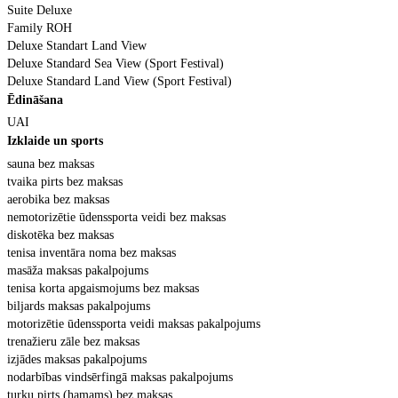
Suite Deluxe
Family ROH
Deluxe Standart Land View
Deluxe Standard Sea View (Sport Festival)
Deluxe Standard Land View (Sport Festival)
Ēdināšana
UAI
Izklaide un sports
sauna bez maksas
tvaika pirts bez maksas
aerobika bez maksas
nemotoriz
ētie ūdenssporta veidi bez maksas
diskot
ēka bez maksas
tenisa invent
āra noma bez maksas
mas
āža maksas pakalpojums
tenisa korta apgaismojums bez maksas
biljards maksas pakalpojums
motoriz
ētie ūdenssporta veidi maksas pakalpojums
trena
žieru zāle bez maksas
izj
ādes maksas pakalpojums
nodarb
ības vindsērfingā maksas pakalpojums
turku pirts (hamams) bez maksas