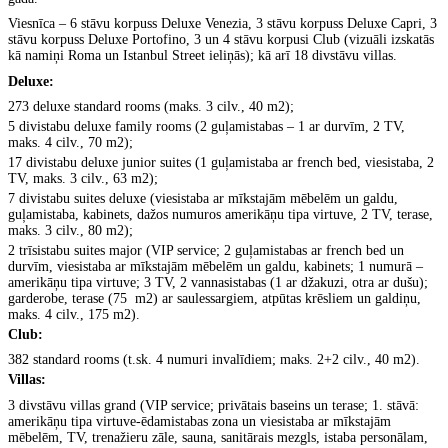
Viesn
īca
–
6 stāvu korpuss Deluxe Venezia, 3 stāvu korpuss Deluxe Capri, 3
stāvu korpuss Deluxe Portofino, 3 un 4 stāvu korpusi Club (vizuāli izskatās
kā namiņi Roma un Istanbul Street ieliņās); kā arī 18 divstāvu villas.
Deluxe:
273 deluxe standard rooms (maks. 3 cilv., 40 m2);
5 divistabu deluxe family rooms (2 gu
ļamistabas
–
1 ar durvīm, 2 TV,
maks. 4 cilv., 70 m2);
17 divistabu deluxe junior suites (1 gu
ļamistaba ar french bed, viesistaba, 2
TV, maks. 3 cilv., 63 m2);
7 divistabu suites deluxe (viesistaba ar m
īkstajām mēbelēm un galdu,
guļamistaba, kabinets, dažos numuros amerikāņu tipa virtuve, 2 TV, terase,
maks. 3 cilv., 80 m2);
2 tr
īsistabu suites major (VIP service; 2 guļamistabas ar french bed un
durvīm, viesistaba ar mīkstajām mēbelēm un galdu, kabinets; 1 numurā
–
amerikāņu tipa virtuve; 3 TV, 2 vannasistabas (1 ar džakuzi, otra ar dušu);
garderobe, terase (75
m2) ar saulessargiem, atp
ūtas krēsliem un galdiņu,
maks. 4 cilv., 175 m2).
Club:
382 standard rooms (t.sk. 4 numuri inval
īdiem; maks. 2+2 cilv., 40 m2).
Villas:
3 divst
āvu villas grand (VIP service; privātais baseins un terase; 1. stāvā:
amerikāņu tipa virtuve-ēdamistabas zona un viesistaba ar mīkstajām
mēbelēm, TV, trenažieru zāle, sauna, sanitārais mezgls, istaba personālam,