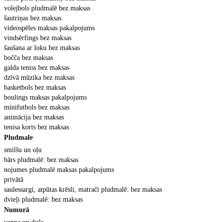
volejbols pludmal
ē bez maksas
šautriņas bez maksas
videosp
ēles maksas pakalpojums
vinds
ērfings bez maksas
šaušana ar loku bez maksas
bo
čča bez maksas
galda teniss bez maksas
dz
īvā mūzika bez maksas
basketbols bez maksas
boulings maksas pakalpojums
minifutbols bez maksas
anim
ācija bez maksas
tenisa korts bez maksas
Pludmale
smil
šu un oļu
b
ārs pludmalē: bez maksas
nojumes pludmal
ē maksas pakalpojums
priv
ātā
saulessargi, atp
ūtas krēsli, matrači pludmalē: bez maksas
dvie
ļi pludmalē: bez maksas
Numur
ā