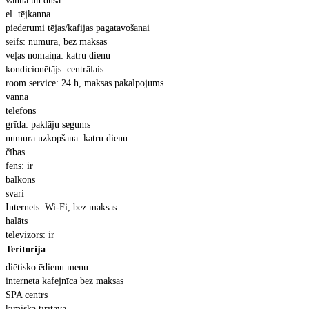
vanna un du
ša
el. t
ējkanna
piederumi t
ējas/kafijas pagatavošanai
seifs: numur
ā, bez maksas
ve
ļas nomaiņa: katru dienu
kondicion
ētājs: centrālais
room service: 24 h, maksas pakalpojums
vanna
telefons
gr
īda: paklāju segums
numura uzkop
šana: katru dienu
čības
f
ēns: ir
balkons
svari
Internets: Wi-Fi, bez maksas
hal
āts
televizors: ir
Teritorija
di
ētisko ēdienu menu
interneta kafejn
īca bez maksas
SPA centrs
ķīmiskā tīrītava