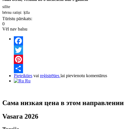
sil
īte
b
ērnu ratiņi: ķīla
Tūristu pārskats:
0
Vēl nav balsu
Facebook
Twitter
Pinterest
Pieteikties
vai
reģistrēties
lai pievienotu komentārus
Share
Ru
Сама низкая цена в этом направлении
Vasara 2026