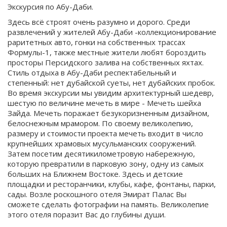
Экскурсия по Абу-Даби.
Здесь всё строят очень разумно и дорого. Среди
развлечений у жителей Абу-Даби -коллекционирование
раритетных авто, гонки на собственных трассах
Формулы-1, также местные жители любят бороздить
просторы Персидского залива на собственных яхтах.
Стиль отдыха в Абу-Даби респектабельный и
степенный: нет дубайской суеты, нет дубайских пробок.
Во время экскурсии мы увидим архитектурный шедевр,
шестую по величине мечеть в мире - Мечеть шейха
Зайда. Мечеть поражает безукоризненным дизайном,
белоснежным мрамором. По своему великолепию,
размеру и стоимости проекта мечеть входит в число
крупнейших храмовых мусульманских сооружений.
Затем посетим десятикилометровую набережную,
которую превратили в парковую зону, одну из самых
больших на Ближнем Востоке. Здесь и детские
площадки и ресторанчики, клубы, кафе, фонтаны, парки,
сады. Возле роскошного отеля Эмират Палас Вы
сможете сделать фотографии на память. Великолепие
этого отеля поразит Вас до глубины души.