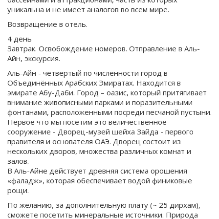
уникальна и не имеет аналогов во всем мире.
Возвращение в отель.
4 день
Завтрак. Освобождение номеров. Отправление в Аль-
Айн, экскурсия.
Аль-Айн - четвертый по численности город в
Объединённых Арабских Эмиратах. Находится в
эмирате Абу-Даби. Город – оазис, который притягивает
внимание живописными парками и поразительными
фонтанами, расположенными посреди песчаной пустыни.
Первое что мы посетим это величественное
сооружение - Дворец-музей шейха Зайда - первого
правителя и основателя ОАЭ. Дворец состоит из
нескольких дворов, множества различных комнат и
залов.
В Аль-Айне действует древняя система орошения
«фаладж», которая обеспечивает водой финиковые
рощи.
По желанию, за дополнительную плату (~ 25 дирхам),
сможете посетить минеральные источники. Природа