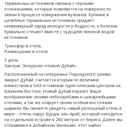
термальных источников связана с серными
отложениями, которые появляются на поверхности
земли в процессе извержения вулканов. Купание в
целебных термальных источниках придает
неимоверный заряд молодости и бодрости, а болезни
буквально стекают вместе с чудодейственной водой
источников.
Трансфер в отель
Размещение в отеле.
5 день
Завтрак. Экскурсия «Новый Дубай».
Расположенный на побережье Персидского залива
эмират Дубай, считается вторым по величине
княжеством в ОАЭ и главным туристическим центром на
Ближнем Востоке. Новый Дубай поразит Ваше
воображение своими небоскребами и шикарнейшими
отелями, а так же очарует своим особым восточным
шармом. Вы сможете увидеть самый роскошный отель в
мире – отель-парус Бурдж-эль-Араб, который находится
на отдельном острове в 280 метрах от берега. Далее мы
отправимся в Дубайскую Венецию, этот район