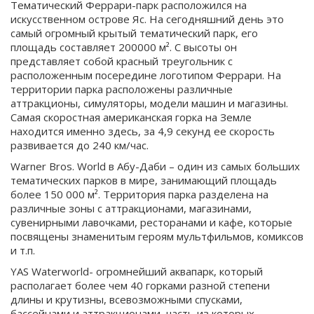
Тематический Феррари-парк расположился на
искусственном острове Яс. На сегодняшний день это
самый огромный крытый тематический парк, его
площадь составляет 200000 м². С высоты он
представляет собой красный треугольник с
расположенным посередине логотипом Феррари. На
территории парка расположены различные
аттракционы, симуляторы, модели машин и магазины.
Самая скоростная американская горка на Земле
находится именно здесь, за 4,9 секунд ее скорость
развивается до 240 км/час.
Warner Bros. World в Абу-Даби – один из самых больших
тематических парков в мире, занимающий площадь
более 150 000 м². Территория парка разделена на
различные зоны с аттракционами, магазинами,
сувенирными лавочками, ресторанами и кафе, которые
посвящены знаменитым героям мультфильмов, комиксов
и т.п.
YAS Waterworld- огромнейший аквапарк, который
располагает более чем 40 горками разной степени
длины и крутизны, всевозможными спусками,
бассейнами и аттракционами, часть из которых