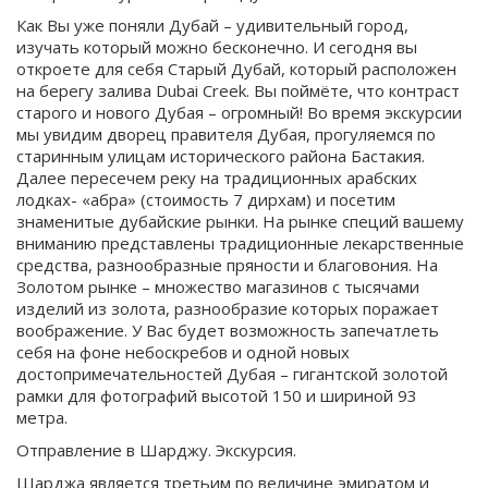
Как Вы уже поняли Дубай – удивительный город,
изучать который можно бесконечно. И сегодня вы
откроете для себя Старый Дубай, который расположен
на берегу залива Dubai Creek. Вы поймёте, что контраст
старого и нового Дубая – огромный! Во время экскурсии
мы увидим дворец правителя Дубая, прогуляемся по
старинным улицам исторического района Бастакия.
Далее пересечем реку на традиционных арабских
лодках- «абра» (стоимость 7 дирхам) и посетим
знаменитые дубайские рынки. На рынке специй вашему
вниманию представлены традиционные лекарственные
средства, разнообразные пряности и благовония. На
Золотом рынке – множество магазинов с тысячами
изделий из золота, разнообразие которых поражает
воображение. У Вас будет возможность запечатлеть
себя на фоне небоскребов и одной новых
достопримечательностей Дубая – гигантской золотой
рамки для фотографий высотой 150 и шириной 93
метра.
Отправление в Шарджу. Экскурсия.
Шарджа является третьим по величине эмиратом и