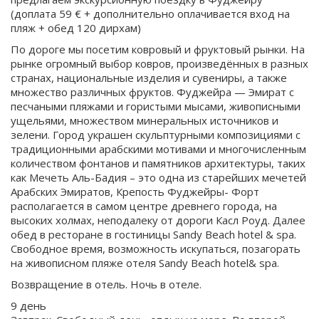
(доплата 59 € + дополнительно оплачивается вход на
пляж + обед 120 дирхам)
По дороге мы посетим ковровый и фруктовый рынки. На
рынке огромный выбор ковров, произведённых в разных
странах, национальные изделия и сувениры, а также
множество различных фруктов. Фуджейра — Эмират с
песчаными пляжами и гористыми мысами, живописными
ущельями, множеством минеральных источников и
зелени. Город украшен скульптурными композициями с
традиционными арабскими мотивами и многочисленным
количеством фонтанов и памятников архитектуры, таких
как Мечеть Аль-Бадия – это одна из старейших мечетей
Арабских Эмиратов, Крепость Фуджейры- Форт
располагается в самом центре древнего города, на
высоких холмах, неподалеку от дороги Касл Роуд. Далее
обед в ресторане в гостиницы Sandy Beach hotel & spa.
Свободное время, возможность искупаться, позагорать
на живописном пляже отеля Sandy Beach hotel& spa.
Возвращение в отель. Ночь в отеле.
9 день