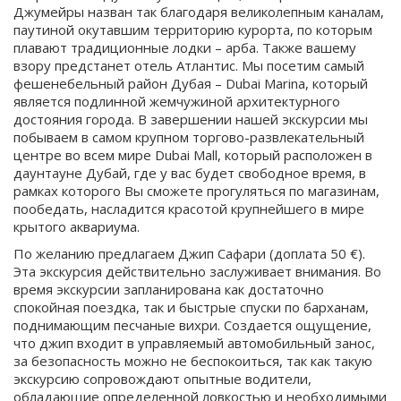
Джумейры назван так благодаря великолепным каналам,
паутиной окутавшим территорию курорта, по которым
плавают традиционные лодки – арба. Также вашему
взору предстанет отель Атлантис. Мы посетим самый
фешенебельный район Дубая – Dubai Marina, который
является подлинной жемчужиной архитектурного
достояния города. В завершении нашей экскурсии мы
побываем в самом крупном торгово-развлекательный
центре во всем мире Dubai Mall, который расположен в
даунтауне Дубай, где у вас будет свободное время, в
рамках которого Вы сможете прогуляться по магазинам,
пообедать, насладится красотой крупнейшего в мире
крытого аквариума.
По желанию предлагаем Джип Сафари (доплата 50 €).
Эта экскурсия действительно заслуживает внимания. Во
время экскурсии запланирована как достаточно
спокойная поездка, так и быстрые спуски по барханам,
поднимающим песчаные вихри. Создается ощущение,
что джип входит в управляемый автомобильный занос,
за безопасность можно не беспокоиться, так как такую
экскурсию сопровождают опытные водители,
обладающие определенной ловкостью и необходимыми