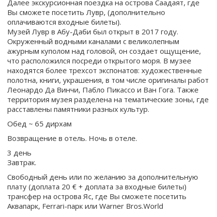
Далее экскурсионная поездка на острова Саадаят, где
Вы сможете посетить Лувр, (дополнительно
оплачиваются входные билеты).
Музей Лувр в Абу-Даби был открыт в 2017 году.
Окруженный водными каналами с великолепным
ажурным куполом над головой, он создает ощущение,
что расположился посреди открытого моря. В музее
находятся более трехсот экспонатов: художественные
полотна, книги, украшения, в том числе оригиналы работ
Леонардо Да Винчи, Пабло Пикассо и Ван Гога. Также
территория музея разделена на тематические зоны, где
расставлены памятники разных культур.
Обед ~ 65 дирхам
Возвращение в отель. Ночь в отеле.
3 день
Завтрак.
Свободный день или по желанию за дополнительную
плату (доплата 20 € + доплата за входные билеты)
трансфер на острова Яс, где Вы сможете посетить
Аквапарк, Ferrari-парк или Warner Bros.World