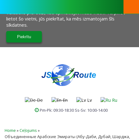
Šī vietne izmanto sīkfailus, lai palīdzētu mums sniegt jums
vislabāko pieredzi, kad apmeklējat mūsu vietni. Turpinot
lietot šo vietni, jūs piekrītat, ka mēs izmantojam šīs
sīkdatnes.
De
En
Lv
Ru
Pm-Pk: 09:30-18:30 Ss-Sv: 10:00-14:00
JŪS ATRODATIES ŠEIT
Home
»
Ceļojums
»
Объединенные Арабские Эмираты (Абу-Даби, Дубай, Шарджа,