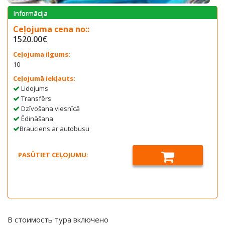
Informācija
Сeļojuma cena no::
1520.00€
Ceļojuma ilgums:
10
Ceļojumā iekļauts:
Lidojums
Transfērs
Dzīvošana viesnīcā
Ēdināšana
Brauciens ar autobusu
PASŪTIET CEĻOJUMU:
В стоимость тура включено