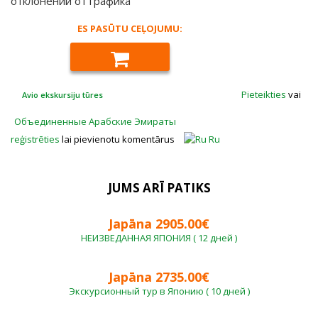
отклонений от графика
ES PASŪTU CEĻOJUMU:
Pieteikties
vai
Avio ekskursiju tūres
Объединенные Арабские Эмираты
reģistrēties
lai pievienotu komentārus
Ru
JUMS ARĪ PATIKS
Japāna 2905.00€
НЕИЗВЕДАННАЯ ЯПОНИЯ ( 12 дней )
Japāna 2735.00€
Экскурсионный тур в Японию ( 10 дней )