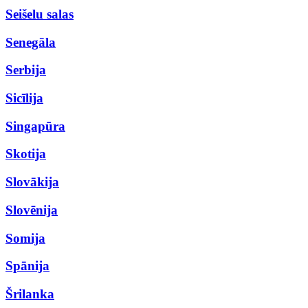
Seišelu salas
Senegāla
Serbija
Sicīlija
Singapūra
Skotija
Slovākija
Slovēnija
Somija
Spānija
Šrilanka