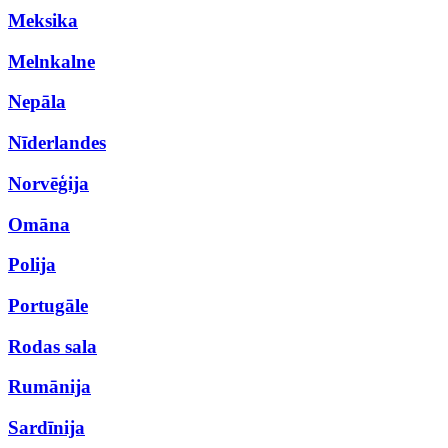
Meksika
Melnkalne
Nepāla
Nīderlandes
Norvēģija
Omāna
Polija
Portugāle
Rodas sala
Rumānija
Sardīnija