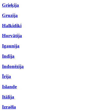
Grieķija
Gruzija
Halkidiki
Horvātija
Igaunija
Indija
Indonēzija
Īrija
Islande
Itālija
Izraēla