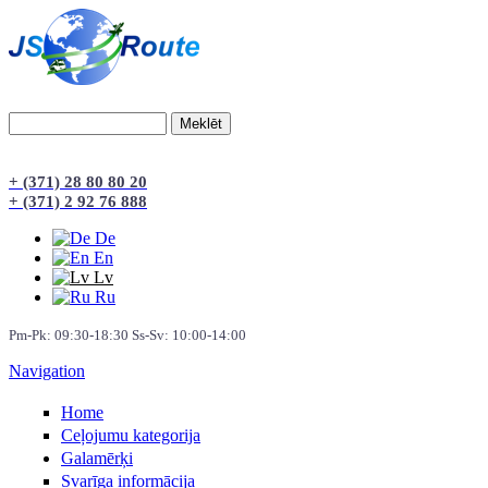
Meklēt
Meklēšanas forma
+ (371) 28 80 80 20
+ (371) 2 92 76 888
De
En
Lv
Ru
Pm-Pk: 09:30-18:30 Ss-Sv: 10:00-14:00
Navigation
Home
Сeļojumu kategorija
Galamērķi
Svarīga informācija