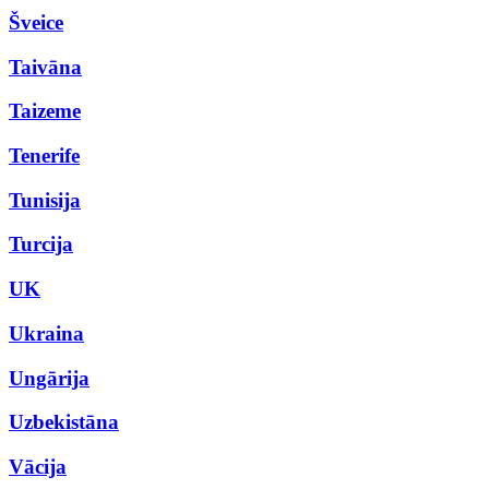
Šveice
Taivāna
Taizeme
Tenerife
Tunisija
Turcija
UK
Ukraina
Ungārija
Uzbekistāna
Vācija