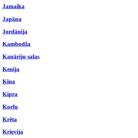
Jamaika
Japāna
Jordānija
Kambodža
Kanāriju salas
Kenija
Ķīna
Kipra
Korfu
Krēta
Krievija