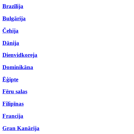
Brazīlija
Bulgārija
Čehija
Dānija
Dienvidkoreja
Dominikāna
Ēģipte
Fēru salas
Filipīnas
Francija
Gran Kanārija