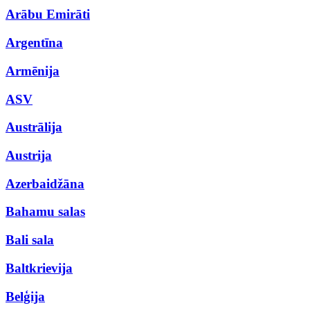
Arābu Emirāti
Argentīna
Armēnija
ASV
Austrālija
Austrija
Azerbaidžāna
Bahamu salas
Bali sala
Baltkrievija
Belģija