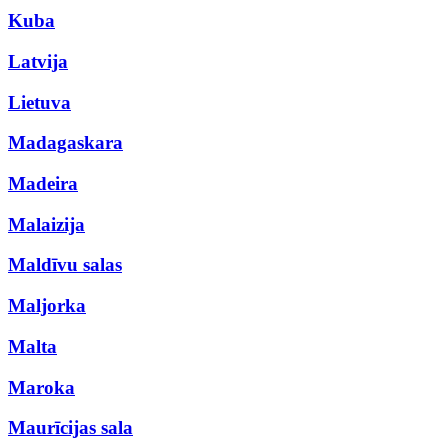
Kuba
Latvija
Lietuva
Madagaskara
Madeira
Malaizija
Maldīvu salas
Maljorka
Malta
Maroka
Maurīcijas sala