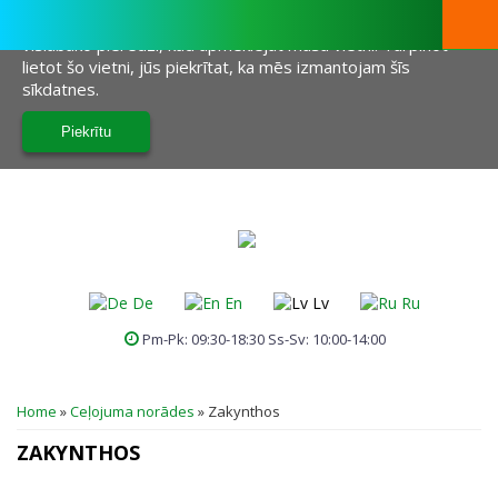
Šī vietne izmanto sīkfailus, lai palīdzētu mums sniegt jums
vislabāko pieredzi, kad apmeklējat mūsu vietni. Turpinot
lietot šo vietni, jūs piekrītat, ka mēs izmantojam šīs
sīkdatnes.
De
En
Lv
Ru
Pm-Pk: 09:30-18:30 Ss-Sv: 10:00-14:00
JŪS ATRODATIES ŠEIT
Home
»
Ceļojuma norādes
»
Zakynthos
ZAKYNTHOS