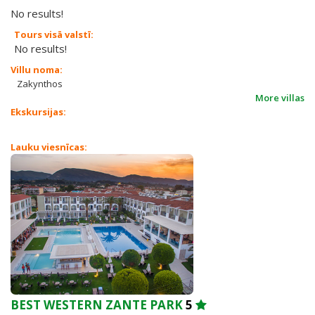
No results!
Tours visā valstī:
No results!
Villu noma:
Zakynthos
More villas
Ekskursijas:
Lauku viesnīcas:
BEST WESTERN ZANTE PARK
5