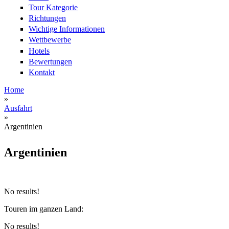
Tour Kategorie
Richtungen
Wichtige Informationen
Wettbewerbe
Hotels
Bewertungen
Kontakt
Home
»
Sie sind hier
Ausfahrt
»
Argentinien
Argentinien
No results!
Touren im ganzen Land:
No results!